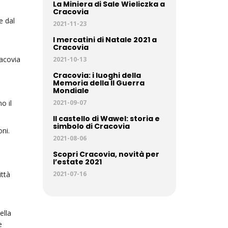
La Miniera di Sale Wieliczka a
Cracovia
e dal
2021-11-23
I mercatini di Natale 2021 a
Cracovia
acovia
2021-10-13
Cracovia: i luoghi della
Memoria della II Guerra
Mondiale
o il
2021-09-07
Il castello di Wawel: storia e
simbolo di Cracovia
oni.
2021-08-06
Scopri Cracovia, novità per
l’estate 2021
ittà
2021-07-16
ella
e