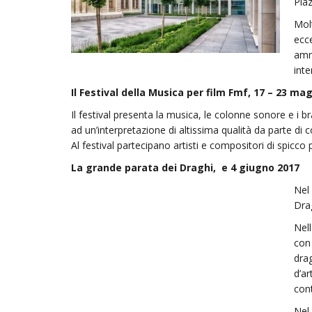
Pia
Molt
ecce
ammi
inte
Il Festival della Musica per film Fmf, 17 – 23 ma
Il festival presenta la musica, le colonne sonore e i 
ad un’interpretazione di altissima qualità da parte di
Al festival partecipano artisti e compositori di spicco
La grande parata dei Draghi, e 4 giugno 2017
Nel
Drag
Nel
con
drag
d’ar
cont
Nel 