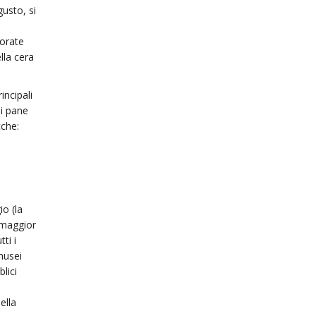
gusto, si
corate
lla cera
incipali
di pane
cche:
o (la
a maggior
tti i
musei
lici
ella