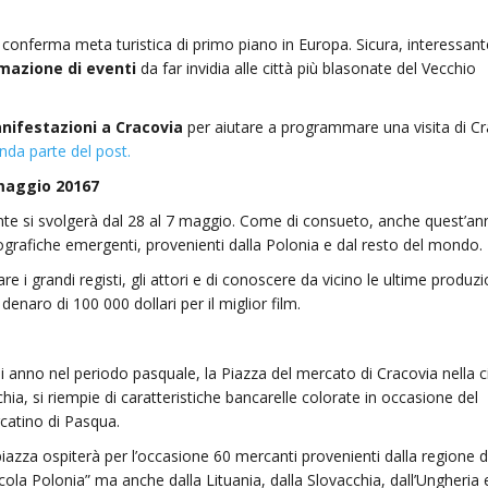
 conferma meta turistica di primo piano in Europa. Sicura, interessant
azione di eventi
da far invidia alle città più blasonate del Vecchio
nifestazioni a Cracovia
per aiutare a programmare una visita di Cr
nda parte del post.
 maggio 20167
nte si svolgerà dal 28 al 7 maggio. Come di consueto, anche quest’ann
tografiche emergenti, provenienti dalla Polonia e dal resto del mondo.
e i grandi registi, gli attori e di conoscere da vicino le ultime produzi
enaro di 100 000 dollari per il miglior film.
 anno nel periodo pasquale, la Piazza del mercato di Cracovia nella c
hia, si riempie di caratteristiche bancarelle colorate in occasione del
catino di Pasqua.
iazza ospiterà per l’occasione 60 mercanti provenienti dalla regione d
cola Polonia” ma anche dalla Lituania, dalla Slovacchia, dall’Ungheria 