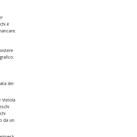
er
chi è
 mancare.
sistere
grafico.
ata dei
 Vistola
eschi
chi
so da un
arriverà