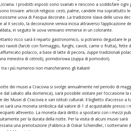
’Ucraina. I prodotti esposti sono svariati e riescono a soddisfare ogni 
ono trovare: articoli religiosi: cesti, palme, candele ma soprattutto le
osissime uova di Pasqua decorate. La tradizione slava delle uova de
le al X secolo, la decorazione veniva incisa attraverso l’applicazione de
aldata, in seguito le uova venivano immerse in un colorante.
ettanto ricco sarà il reparto gastronomico, si potranno degustare le pr
ici ravioli (farciti con formaggio, funghi, cavoli, carne o frutta), fette 
o affumicato polacco, a base di latte di pecora, zuppe tradizionali pola
(una minestra di cetrioli), pomidorowa (zuppa di pomodori).
i, tra i più numerosi non mancheranno gli italiani!
notte dei musei a Cracovia si svolge annualmente nel periodo di maggi
e dal sabato alla domenica), sarà possibile visitare per l’occasione l
e dei Musei di Cracovia e vari istituti culturali. Il biglietto d’accesso a tu
i sarà una moneta simbolica dal valore di 1 zl acquistabile presso i 
ecipanti all’evento. La moneta darà diritto a spostarsi con i mezzi pubb
uitamente per la durata della notte. Per la visita di alcuni musei sarà
ssaria una prenotazione (Fabbrica di Oskar Schiendler, i sotterranei d