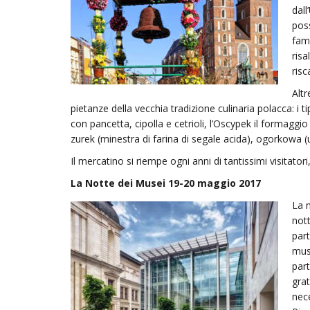
dall
poss
fam
risa
risc
Altr
pietanze della vecchia tradizione culinaria polacca: i tip
con pancetta, cipolla e cetrioli, l’Oscypek il formaggi
zurek (minestra di farina di segale acida), ogorkowa 
Il mercatino si riempe ogni anni di tantissimi visitator
La Notte dei Musei 19-20 maggio 2017
La 
nott
part
muse
part
grat
nece