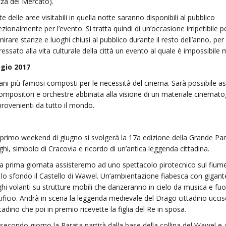
zza del Mercato).
e delle aree visitabili in quella notte saranno disponibili al pubblico
zionalmente per l’evento. Si tratta quindi di un’occasione irripetibile p
rare stanze e luoghi chiusi al pubblico durante il resto dell’anno, per 
ressato alla vita culturale della città un evento al quale è impossibile
ggio 2017
brani più famosi composti per le necessità del cinema. Sarà possibile as
 compositori e orchestre abbinata alla visione di un materiale cinemato
 provenienti da tutto il mondo.
 primo weekend di giugno si svolgerà la 17a edizione della Grande Par
hi, simbolo di Cracovia e ricordo di un’antica leggenda cittadina.
la prima giornata assisteremo ad uno spettacolo pirotecnico sul fiume
 lo sfondo il Castello di Wawel. Un’ambientazione fiabesca con gigant
hi volanti su strutture mobili che danzeranno in cielo da musica e fuo
tificio. Andrà in scena la leggenda medievale del Drago cittadino ucci
adino che poi in premio ricevette la figlia del Re in sposa.
secondo giorno la Parata partirà dalla base della collina del Wawel e 